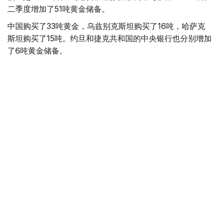
二季度增加了51吨黄金储备。
中国购买了33吨黄金，乌兹别克斯坦购买了16吨，哈萨克
斯坦购买了15吨。约旦和捷克共和国的中央银行也分别增加
了6吨黄金储备。
全球各国央行在第二季度共购买了约289吨黄金，比2025年
同期增长了62%。去年同期，黄金购买量约为178吨。
世界黄金协会称，黄金需求的增长受到地缘政治不确定性、
本季度贵金属价格下跌，以及各国寻求国际储备多元化等因
素的影响。
根据该协会进行的一项调查，89%的央行行长预计未来一
年全球黄金储备量将会增加。45%的受访者表示，他们的
国家计划增加黄金储备。
黄金储备
哈萨克斯坦
经济
央行
金融