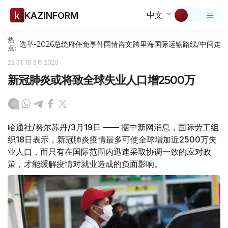
中文
KAZINFORM
热
选举-2026
总统府
任免
事件
国情咨文
跨里海国际运输路线/中间走
点:
22:31, 19 3月 2020
新冠肺炎或将致全球失业人口增2500万
哈通社/努尔苏丹/3月19日 —— 据中新网消息，国际劳工组
织18日表示，新冠肺炎疫情最多可使全球增加近2500万失
业人口，而只有在国际范围内迅速采取协调一致的应对政
策，才能缓解疫情对就业造成的负面影响。