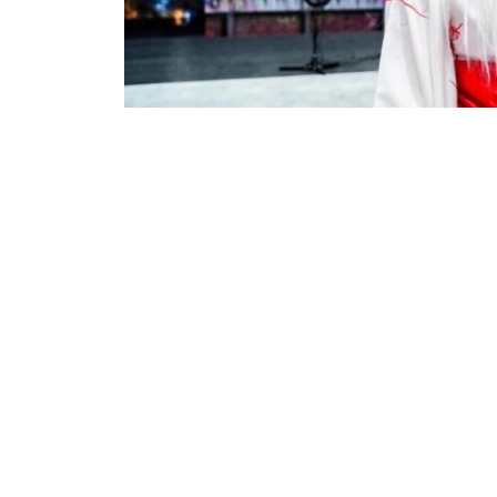
Фото: акимат Астаны
成人组首个“最佳电子游戏Cosplay”特别奖则由《博
（Astarion）的Cosplay获得。
儿童组方面，《我推的孩子》角色星野爱Cospl
冠军由扮演《星球大战》宇宙角色贾巴（Jabb
儿童组“最佳电子游戏Cosplay”特别奖由扮演