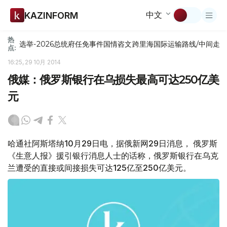
中文
KAZINFORM
热
选举-2026
总统府
任免
事件
国情咨文
跨里海国际运输路线/中间走
点:
16:25, 29 10月 2014
俄媒：俄罗斯银行在乌损失最高可达250亿美
元
哈通社阿斯塔纳10月29日电，据俄新网29日消息， 俄罗斯
《生意人报》援引银行消息人士的话称，俄罗斯银行在乌克
兰遭受的直接或间接损失可达125亿至250亿美元。