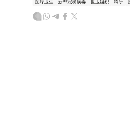
医疗卫生
新型冠状病毒
世卫组织
科研
木合塔尔 哈力木拉
编译
19:54, 22 12月 2025
世卫组织：欧洲区域超过半数
情
（
哈萨克国际通讯社讯
）据联合国新闻处消
卷欧洲，一种新近成为主流的病毒株已令多
年冬季采取简便防护措施，以保障自身与他