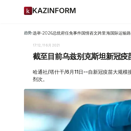
KAZINFORM
选举-2026
总统府
任免
事件
国情咨文
跨里海国际运输路
趋势:
17:12, 11 6月 2021
截至目前乌兹别克斯坦新冠疫苗
哈通社/塔什干/6月11日--自新冠疫苗大规
剂次。