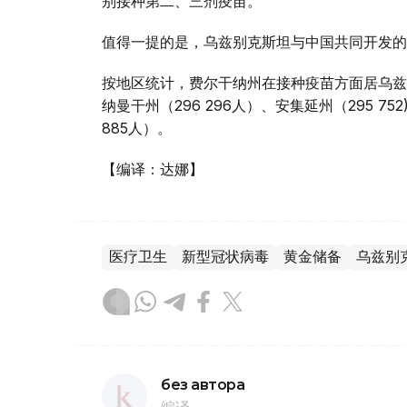
别接种第二、三剂疫苗。
值得一提的是，乌兹别克斯坦与中国共同开发的ZF-
按地区统计，费尔干纳州在接种疫苗方面居乌兹别
纳曼干州（296 296人）、安集延州（295 75
885人）。
【编译：达娜】
医疗卫生
新型冠状病毒
黄金储备
乌兹别
без автора