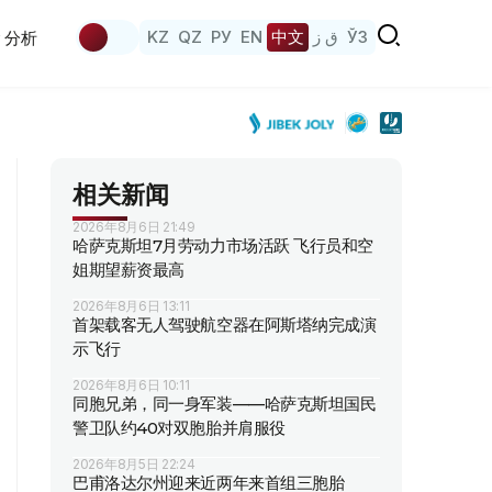
KZ
QZ
РУ
EN
中文
ق ز
ЎЗ
分析
相关新闻
2026年8月6日 21:49
哈萨克斯坦7月劳动力市场活跃 飞行员和空
姐期望薪资最高
2026年8月6日 13:11
首架载客无人驾驶航空器在阿斯塔纳完成演
示飞行
2026年8月6日 10:11
同胞兄弟，同一身军装——哈萨克斯坦国民
警卫队约40对双胞胎并肩服役
2026年8月5日 22:24
巴甫洛达尔州迎来近两年来首组三胞胎