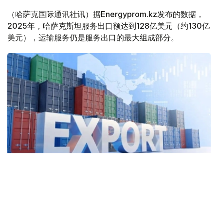
（哈萨克国际通讯社讯）据Energyprom.kz发布的数据，
2025年，哈萨克斯坦服务出口额达到128亿美元（约130亿
美元），运输服务仍是服务出口的最大组成部分。
Фото: Kazinform
2025年，哈萨克斯坦运输服务出口额达57亿美元，同比增
长5.2%，占服务出口总额的44.8%。其中，货运服务出口