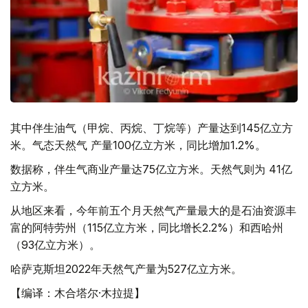
其中伴生油气（甲烷、丙烷、丁烷等）产量达到145亿立方
米。气态天然气 产量100亿立方米，同比增加1.2%。
数据称，伴生气商业产量达75亿立方米。天然气则为 41亿
立方米。
从地区来看，今年前五个月天然气产量最大的是石油资源丰
富的阿特劳州（115亿立方米，同比增长2.2%）和西哈州
（93亿立方米）。
哈萨克斯坦2022年天然气产量为527亿立方米。
【编译：木合塔尔·木拉提】