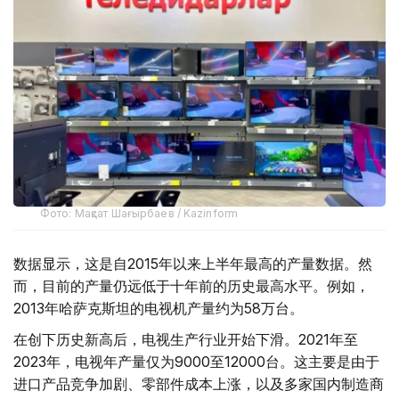
Фото: Мақсат Шағырбаев / Kazinform
数据显示，这是自2015年以来上半年最高的产量数据。然
而，目前的产量仍远低于十年前的历史最高水平。例如，
2013年哈萨克斯坦的电视机产量约为58万台。
在创下历史新高后，电视生产行业开始下滑。2021年至
2023年，电视年产量仅为9000至12000台。这主要是由于
进口产品竞争加剧、零部件成本上涨，以及多家国内制造商