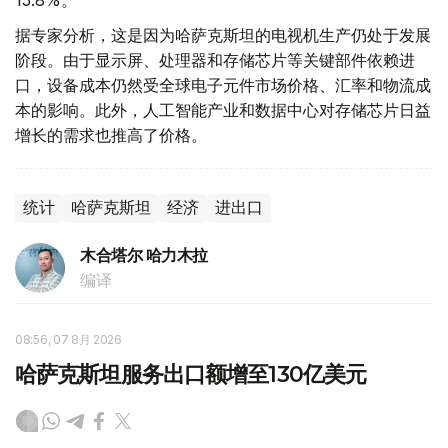
15.8%。
据专家分析，这是因为哈萨克斯坦的电视机生产仍处于发展
阶段。由于显示屏、处理器和存储芯片等关键部件依赖进
口，设备成本仍然受全球电子元件市场价格、汇率和物流成
本的影响。此外，人工智能产业和数据中心对存储芯片日益
增长的需求也推高了价格。
统计
哈萨克斯坦
经济
进出口
木合塔尔 哈力木拉
编译
08:56, 07 8月 2026
哈萨克斯坦服务出口额增至130亿美元