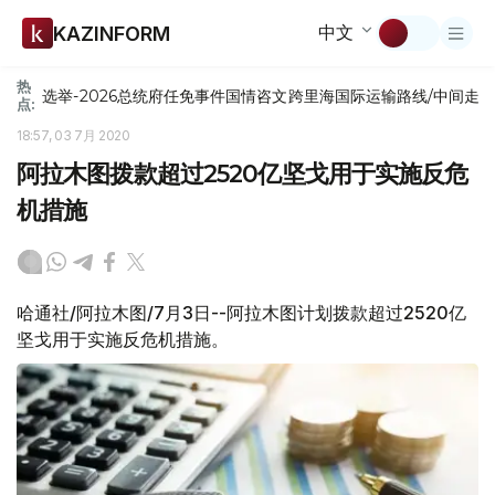
中文
KAZINFORM
热
选举-2026
总统府
任免
事件
国情咨文
跨里海国际运输路线/中间走
点:
18:57, 03 7月 2020
阿拉木图拨款超过2520亿坚戈用于实施反危
机措施
哈通社/阿拉木图/7月3日--阿拉木图计划拨款超过2520亿
坚戈用于实施反危机措施。