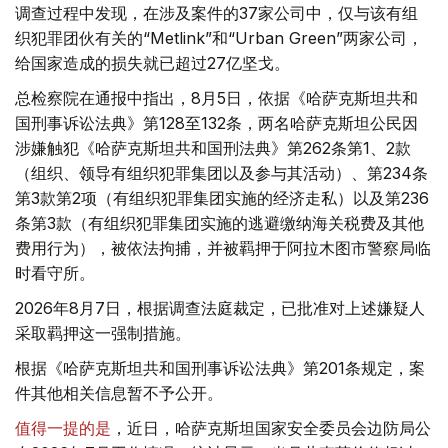
调查过程中发现，在涉及案件的37家公司中，仅与该有组
织犯罪团伙有关的“Metlink”和“Urban Green”两家公司，
给国家造成的损失就已超过27亿坚戈。
总检察院在通报中指出，8月5日，依据《哈萨克斯坦共和
国刑事诉讼法典》第128至132条，两名哈萨克斯坦公民因
涉嫌触犯《哈萨克斯坦共和国刑法典》第262条第1、2款
（组织、领导有组织犯罪集团以及参与其活动）、第234条
第3款第2项（有组织犯罪集团实施的经济走私）以及第236
条第3款（有组织犯罪集团实施的逃避缴纳海关税费及其他
费用行为），被依法拘捕，并被羁押于阿拉木图市警察局临
时看守所。
2026年8月7日，根据调查法庭裁定，已批准对上述嫌疑人
采取羁押这一强制措施。
根据《哈萨克斯坦共和国刑事诉讼法典》第201条规定，案
件其他相关信息暂不予公开。
值得一提的是
，近日，哈萨克斯坦国家安全委员会边防局公