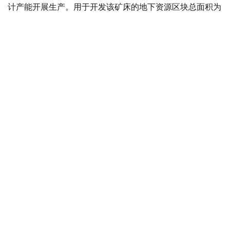
计产能开展生产。用于开发该矿床的地下资源区块总面积为
4.499平方公里。
“矿山总体生产能力确定为年产100万吨，之后产量
将逐步下降。根据设计阶段确定的矿产储量，矿山使
用年限为16年。其中，自按照设计产能（年产100万
吨）启动采矿作业之日起，矿山将运行13年。”文件
指出。
值得一提的是，矿产开采计划于2028年启动。在此之前，
项目方计划建设用于加工开采矿石的选矿厂，同时开展为期
一年的矿山基建工程和矿山准备工程。正式开始采矿后，这
些工作还将与矿山生产同步进行。
“采用地下开采方式时，剥离工作分为矿山基建工程
和矿山准备工程。在阿克索兰矿床开始采矿前，将在
2027年集中开展为期一年的矿山基建和准备工作。
此后，这些工作将与采矿生产同步进行。矿山准备工
程包括揭露矿体和矿石开采等工作。矿产开采将于
2028年开始。”报告称。