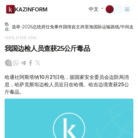
中文
KAZINFORM
热
选举-2026
总统府
任免
事件
国情咨文
跨里海国际运输路线/中间走
点:
13:53, 21 10月 2014
我国边检人员查获25公斤毒品
哈通社阿斯塔纳10月21日电，据国家安全委员会边防局消
息，哈萨克斯坦边检人员近日在哈俄、哈吉边境查获25公
斤毒品。