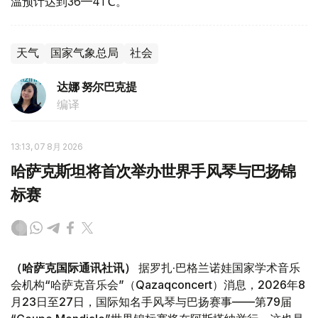
温预计达到36—41℃。
天气
国家气象总局
社会
达娜 努尔巴克提
编译
13:13, 07 8月 2026
哈萨克斯坦将首次举办世界手风琴与巴扬锦
标赛
（哈萨克国际通讯社讯）
据罗扎·巴格兰诺娃国家学术音乐
会机构“哈萨克音乐会”（Qazaqconcert）消息，2026年8
月23日至27日，国际知名手风琴与巴扬赛事——第79届