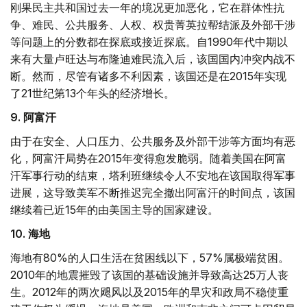
刚果民主共和国过去一年的境况更加恶化，它在群体性抗
争、难民、公共服务、人权、权贵菁英拉帮结派及外部干涉
等问题上的分数都在探底或接近探底。自1990年代中期以
来有大量卢旺达与布隆迪难民流入后，该国国内冲突内战不
断。然而，尽管有诸多不利因素，该国还是在2015年实现
了21世纪第13个年头的经济增长。
9. 阿富汗
由于在安全、人口压力、公共服务及外部干涉等方面均有恶
化，阿富汗局势在2015年变得愈发脆弱。随着美国在阿富
汗军事行动的结束，塔利班继续令人不安地在该国取得军事
进展，这导致美军不断推迟完全撤出阿富汗的时间点，该国
继续着已近15年的由美国主导的国家建设。
10. 海地
海地有80%的人口生活在贫困线以下，57%属极端贫困。
2010年的地震摧毁了该国的基础设施并导致高达25万人丧
生。2012年的两次飓风以及2015年的旱灾和政局不稳使重