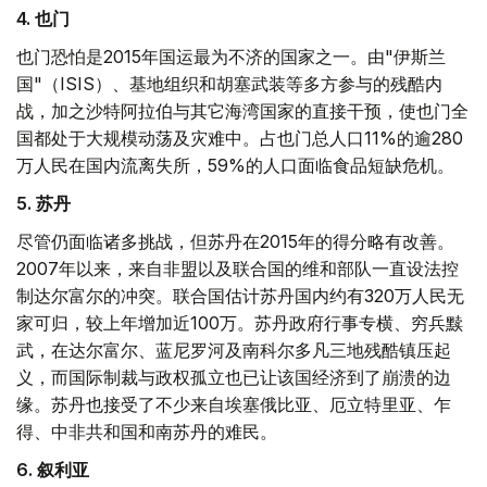
4. 也门
也门恐怕是2015年国运最为不济的国家之一。由"伊斯兰
国"（ISIS）、基地组织和胡塞武装等多方参与的残酷内
战，加之沙特阿拉伯与其它海湾国家的直接干预，使也门全
国都处于大规模动荡及灾难中。占也门总人口11%的逾280
万人民在国内流离失所，59%的人口面临食品短缺危机。
5. 苏丹
尽管仍面临诸多挑战，但苏丹在2015年的得分略有改善。
2007年以来，来自非盟以及联合国的维和部队一直设法控
制达尔富尔的冲突。联合国估计苏丹国内约有320万人民无
家可归，较上年增加近100万。苏丹政府行事专横、穷兵黩
武，在达尔富尔、蓝尼罗河及南科尔多凡三地残酷镇压起
义，而国际制裁与政权孤立也已让该国经济到了崩溃的边
缘。苏丹也接受了不少来自埃塞俄比亚、厄立特里亚、乍
得、中非共和国和南苏丹的难民。
6. 叙利亚