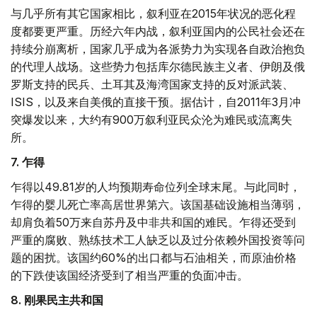
与几乎所有其它国家相比，叙利亚在2015年状况的恶化程
度都要更严重。历经六年内战，叙利亚国内的公民社会还在
持续分崩离析，国家几乎成为各派势力为实现各自政治抱负
的代理人战场。这些势力包括库尔德民族主义者、伊朗及俄
罗斯支持的民兵、土耳其及海湾国家支持的反对派武装、
ISIS，以及来自美俄的直接干预。据估计，自2011年3月冲
突爆发以来，大约有900万叙利亚民众沦为难民或流离失
所。
7. 乍得
乍得以49.81岁的人均预期寿命位列全球末尾。与此同时，
乍得的婴儿死亡率高居世界第六。该国基础设施相当薄弱，
却肩负着50万来自苏丹及中非共和国的难民。乍得还受到
严重的腐败、熟练技术工人缺乏以及过分依赖外国投资等问
题的困扰。该国约60%的出口都与石油相关，而原油价格
的下跌使该国经济受到了相当严重的负面冲击。
8. 刚果民主共和国