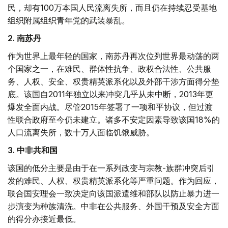
民，却有100万本国人民流离失所，而且仍在持续忍受基地
组织附属组织青年党的武装暴乱。
2. 南苏丹
作为世界上最年轻的国家，南苏丹再次位列世界最动荡的两
个国家之一，在难民、群体性抗争、政权合法性、公共服
务、人权、安全、权贵精英派系化以及外部干涉方面得分垫
底。该国自2011年独立以来冲突几乎从未中断，2013年更
爆发全面内战。尽管2015年签署了一项和平协议，但过渡
性联合政府至今仍未建立。诸多不安定因素导致该国18%的
人口流离失所，数十万人面临饥饿威胁。
3. 中非共和国
该国的低分主要是由于在一系列政变与宗教-族群冲突后引
发的难民、人权、权贵精英派系化等严重问题。作为回应，
联合国安理会一致决定向该国派遣维和部队以防止暴力进一
步演变为种族清洗。中非在公共服务、外国干预及安全方面
的得分亦接近最低。