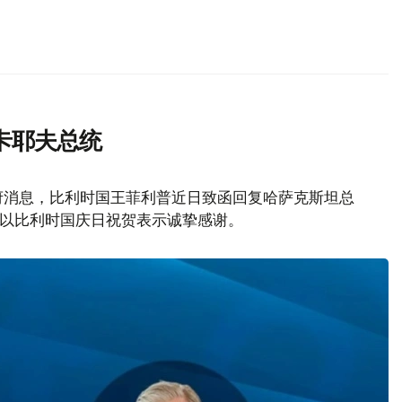
卡耶夫总统
府消息，比利时国王菲利普近日致函回复哈萨克斯坦总
致以比利时国庆日祝贺表示诚挚感谢。