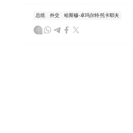
总统
外交
哈斯穆-卓玛尔特·托卡耶夫
达娜 努尔巴克提
编译
22:56, 07 8月 2026
哈萨克斯坦副外长会见沙特外
（
哈萨克国际通讯社讯
）据外交部消息，哈萨
特阿拉伯王国外交事务副大臣（主管国际多边