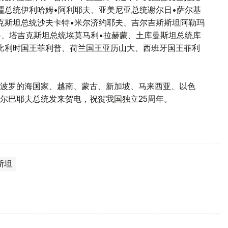
疆总统伊利哈姆•阿利耶夫、亚美尼亚总统谢尔日•萨尔基
克斯坦总统沙夫卡特•米尔济约耶夫、吉尔吉斯斯坦阿勒玛
科、塔吉克斯坦总统埃莫马利•拉赫蒙、土库曼斯坦总统库
比利时国王菲利普、荷兰国王亚历山大、西班牙国王菲利
波罗的海国家、越南、蒙古、新加坡、马来西亚、以色
尔巴耶夫总统发来贺电，祝贺我国独立25周年。
斯坦