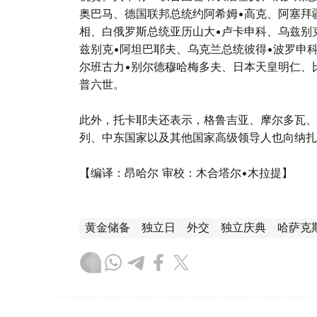
奥巴马、德国联邦总统约阿希姆•高克、阿塞拜
相、白俄罗斯总统亚历山大•卢卡申科、乌兹别
兹别克•阿坦巴耶夫、乌克兰总统彼得•波罗申
尔班古力•别尔德穆哈梅多夫、日本天皇明仁、
普六世。
此外，托卡耶夫还表示，格鲁吉亚、摩尔多瓦、
列、中东国家以及其他国家高级领导人也向纳扎
【编译：昂哈尔 审校：木合塔尔•木拉提】
黄金储备
独立日
外交
独立庆典
哈萨克