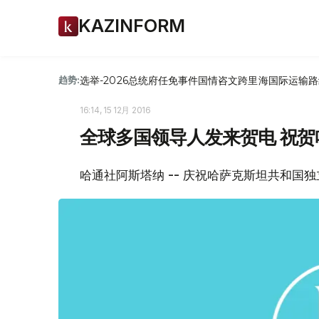
KAZINFORM
选举-2026
总统府
任免
事件
国情咨文
跨里海国际运输路
趋势:
16:14, 15 12月 2016
全球多国领导人发来贺电 祝贺
哈通社阿斯塔纳 -- 庆祝哈萨克斯坦共和国