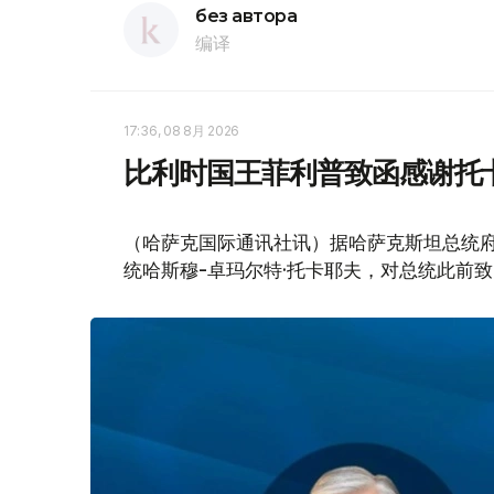
без автора
编译
17:36, 08 8月 2026
比利时国王菲利普致函感谢托
（哈萨克国际通讯社讯）据哈萨克斯坦总统
统哈斯穆-卓玛尔特·托卡耶夫，对总统此前