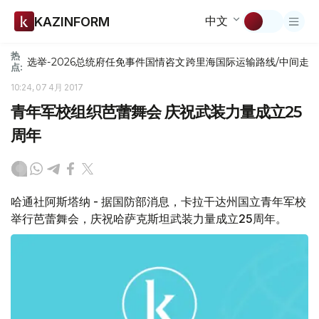
中文
KAZINFORM
热
选举-2026
总统府
任免
事件
国情咨文
跨里海国际运输路线/中间走
点:
10:24, 07 4月 2017
青年军校组织芭蕾舞会 庆祝武装力量成立25
周年
哈通社阿斯塔纳 - 据国防部消息，卡拉干达州国立青年军校
举行芭蕾舞会，庆祝哈萨克斯坦武装力量成立25周年。