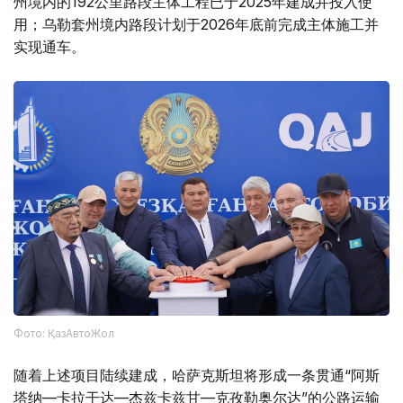
州境内的192公里路段主体工程已于2025年建成并投入使
用；乌勒套州境内路段计划于2026年底前完成主体施工并
实现通车。
Фото: ҚазАвтоЖол
随着上述项目陆续建成，哈萨克斯坦将形成一条贯通“阿斯
塔纳—卡拉干达—杰兹卡兹甘—克孜勒奥尔达”的公路运输