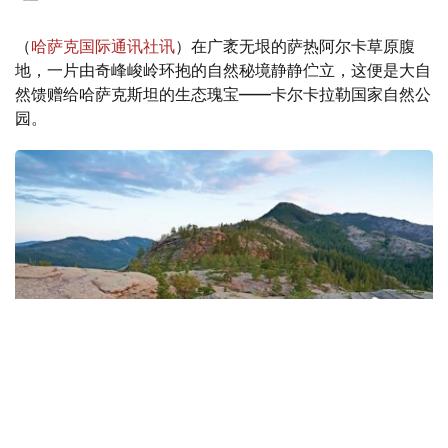
（
哈萨克国际通讯社讯
）在广袤无垠的萨热阿尔卡草原腹
地，一片由奇峰峻岭环抱的自然秘境静静伫立，这便是大自
然馈赠给哈萨克斯坦的生态瑰宝——卡尔卡拉勒国家自然公
园。
Фото: gov.kz