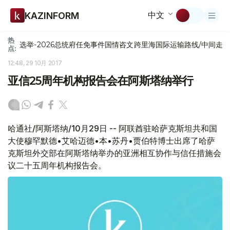
中文
KAZINFORM
热
选举-2026
总统府
任免
事件
国情咨文
跨里海国际运输路线/中间走
点:
12:48, 29 10月 2017
亚信25周年机构报告会在阿斯塔纳举行
哈通社/阿斯塔纳/10月29日 -- 阿联酋驻哈萨克斯坦共和国
大使穆罕默德•艾哈迈德•本•苏丹•贾伯特博士出席了哈萨
克斯坦外交部在阿斯塔纳举办的亚洲相互协作与信任措施会
议二十五周年机构报告会。