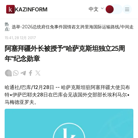
中文
KAZINFORM
热
选举-2026
总统府
任免
事件
国情咨文
跨里海国际运输路线/中间走
点:
15:41, 28 12月 2017
阿塞拜疆外长被授予"哈萨克斯坦独立25周
年"纪念勋章
哈通社/巴库/12月28日 -- 哈萨克斯坦驻阿塞拜疆大使贝布
特•伊萨巴耶夫28日在巴库会见该国外交部部长埃利马尔•
马梅德亚罗夫。