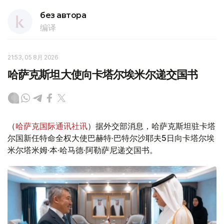
без автора
编译
21:53, 05 8月 2026
哈萨克斯坦大使向卡塔尔埃米尔递交国书
（
哈萨克国际通讯社讯
）据外交部消息，哈萨克斯坦驻卡塔
尔国新任特命全权大使巴赫特·巴特尔沙耶夫5日向卡塔尔埃
米尔塔米姆·本·哈马德·阿勒萨尼递交国书。