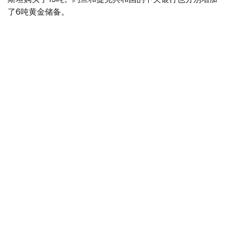
了6吨黄金储备。
全球各国央行在第二季度共购买了约289吨黄金，比2025年
同期增长了62%。去年同期，黄金购买量约为178吨。
世界黄金协会称，黄金需求的增长受到地缘政治不确定性、
本季度贵金属价格下跌，以及各国寻求国际储备多元化等因
素的影响。
根据该协会进行的一项调查，89%的央行行长预计未来一
年全球黄金储备量将会增加。45%的受访者表示，他们的
国家计划增加黄金储备。
黄金储备
哈萨克斯坦
经济
央行
金融
木合塔尔 哈力木拉
编译