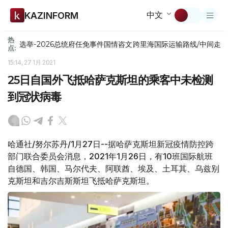
中文
KAZINFORM
热
选举-2026
总统府
任免
事件
国情咨文
跨里海国际运输路线/中间走
点:
15:14, 27 1月 2021
25日自国外飞抵哈萨克斯坦的乘客中未检测
到冠状病毒
哈通社/努尔苏丹/1月27日--据哈萨克斯坦新冠疫情防控跨
部门联合委员会消息，2021年1月26日，有10班国际航班
自德国、韩国、马尔代夫、阿联酋、埃及、土耳其、乌兹别
克斯坦和吉尔吉斯斯坦飞抵哈萨克斯坦。