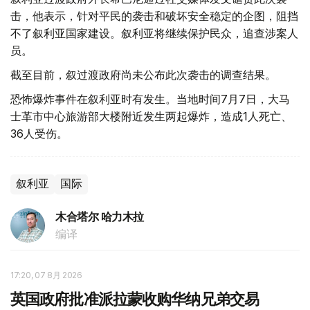
击，他表示，针对平民的袭击和破坏安全稳定的企图，阻挡
不了叙利亚国家建设。叙利亚将继续保护民众，追查涉案人
员。
截至目前，叙过渡政府尚未公布此次袭击的调查结果。
恐怖爆炸事件在叙利亚时有发生。当地时间7月7日，大马
士革市中心旅游部大楼附近发生两起爆炸，造成1人死亡、
36人受伤。
叙利亚
国际
木合塔尔 哈力木拉
编译
17:20, 07 8月 2026
英国政府批准派拉蒙收购华纳兄弟交易