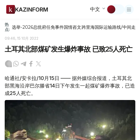
中文
KAZINFORM
热
选举-2026
总统府
任免
事件
国情咨文
跨里海国际运输路线/中间走
点:
09:46, 15 10月 2022
土耳其北部煤矿发生爆炸事故 已致25人死亡
哈通社/安卡拉/10月15日 —— 据外媒综合报道，土耳其北
部黑海沿岸巴尔滕省14日下午发生一起煤矿爆炸事故，已造
成25人死亡。