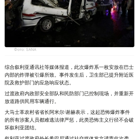
Фото: SANA
综合叙利亚通讯社等媒体报道，此次爆炸系一枚安放在巴士
内部的炸弹被引爆所致。事件发生后，卫生部已提升附近医
院及救护部门的应急响应状态。
过渡政府内政部安全部队和民防部门已控制现场，并重新开
放道路供民用车辆通行。
大马士革农村省省长阿米尔·谢赫表示，这起恐怖爆炸事件
的所有涉案人员都难逃法律严惩，此类恐怖主义行径不会破
坏叙利亚团结。
叙利亚过渡政府外长希巴尼通过社交媒体发文谴责此次袭