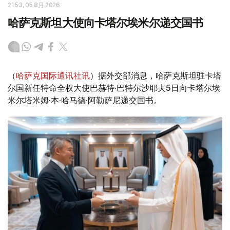
21:53, 05 8月 2026
哈萨克斯坦大使向卡塔尔埃米尔递交国书
（
哈萨克国际通讯社讯
）据外交部消息，哈萨克斯坦驻卡塔
尔国新任特命全权大使巴赫特·巴特尔沙耶夫5日向卡塔尔埃
米尔塔米姆·本·哈马德·阿勒萨尼递交国书。