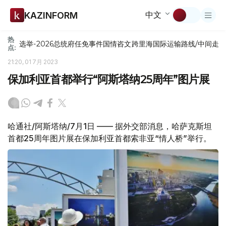
中文
KAZINFORM
热
选举-2026
总统府
任免
事件
国情咨文
跨里海国际运输路线/中间走
点:
21:20, 01 7月 2023
保加利亚首都举行“阿斯塔纳25周年”图片展
哈通社/阿斯塔纳/7月1日 —— 据外交部消息，哈萨克斯坦
首都25周年图片展在保加利亚首都索非亚“情人桥”举行。