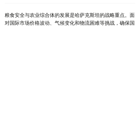
粮食安全与农业综合体的发展是哈萨克斯坦的战略重点。面
对国际市场价格波动、气候变化和物流困难等挑战，确保国
内市场稳定供应尤为关键。托卡耶夫总统强调，哈萨克斯坦
的农业潜力尚未得到充分释放，亟需在体制和机制上实现系
统变革。
目前，政府正在落实将农业综合体推向新发展阶段的一系列
具体措施。国情咨文中提出的任务已成为农业转型的总体蓝
图，核心目标包括保障粮食安全、推动农业向更高质量水平
发展，以及提高生产链条的整体效益。
据农业部介绍，根据《2021—2030年农业发展纲要》，该
领域已进入新一轮现代化阶段。纲要充分借鉴了国际经验和
全球趋势，全面评估了行业现状。此外，《至2027年农业
发展规划》已获批准，针对2026—2030年的分阶段计划正
在制定中，重点放在农产品深加工、出口潜力提升和资源高
效利用。