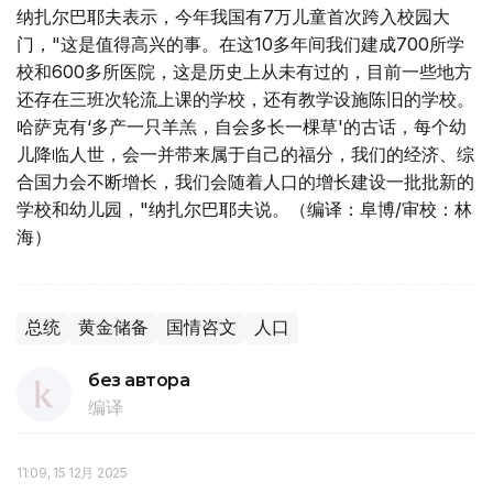
纳扎尔巴耶夫表示，今年我国有7万儿童首次跨入校园大
门，"这是值得高兴的事。在这10多年间我们建成700所学
校和600多所医院，这是历史上从未有过的，目前一些地方
还存在三班次轮流上课的学校，还有教学设施陈旧的学校。
哈萨克有‘多产一只羊羔，自会多长一棵草'的古话，每个幼
儿降临人世，会一并带来属于自己的福分，我们的经济、综
合国力会不断增长，我们会随着人口的增长建设一批批新的
学校和幼儿园，"纳扎尔巴耶夫说。（编译：阜博/审校：林
海）
总统
黄金储备
国情咨文
人口
без автора
编译
11:09, 15 12月 2025