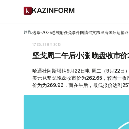
KAZINFORM
选举-2026
总统府
任免
事件
国情咨文
跨里海国际运输路
趋势:
17:35, 22 9月 2015
坚戈周二午后小涨 晚盘收市价26
哈通社阿斯塔纳9月22日电 周二（9月22
美元兑坚戈晚盘收市价为262.65，较周一
价为为269.96，而在午后，最低报价达到25