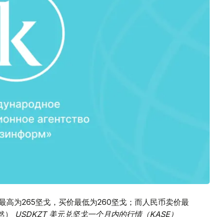
价最高为265坚戈，买价最低为260坚戈；而人民币卖价最
吴然）
USDKZT 美元兑坚戈一个月内的行情（KASE）