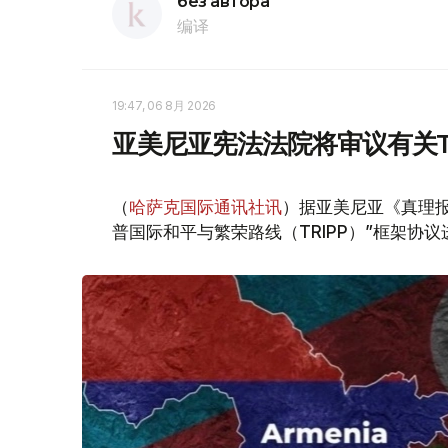
без автора
编译
19:47, 06 8月 2026
亚美尼亚宪法法院将审议有关T
（
哈萨克国际通讯社讯
）据亚美尼亚《真理报
普国际和平与繁荣路线（TRIPP）”框架协