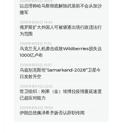
2026年8月5日 19:54
以总理称哈马斯彻底解除武装前不会从加沙
撤军
2026年8月5日 14:42
俄罗斯扩大外国人可被驱逐出境行政违法行
为范围
2026年8月5日 11:32
乌克兰无人机袭击或致Wildberries损失达
1000亿卢布
2026年8月5日 10:51
乌兹别克斯坦“Samarkand-2028”卫星今
日发射升空
2026年8月4日 22:52
世卫组织：刚果（金）埃博拉疫情蔓延速度
已超应对能力
2026年8月4日 19:50
伊朗总统佩泽希齐扬否认辞职传闻