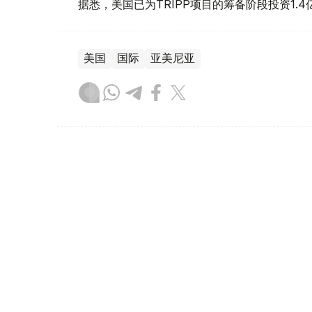
据悉，美国已为TRIPP项目的筹备阶段投资1.4
美国
国际
亚美尼亚
木合塔尔 哈力木拉
编译
16:10, 06 8月 2026
韩国罕见高温天气致23人死亡
（
哈萨克国际通讯社讯
）据韩联社报道，在