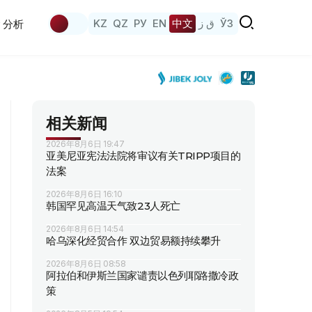
KZ
QZ
РУ
EN
中文
ق ز
ЎЗ
分析
相关新闻
2026年8月6日 19:47
亚美尼亚宪法法院将审议有关TRIPP项目的
法案
2026年8月6日 16:10
韩国罕见高温天气致23人死亡
2026年8月6日 14:54
哈乌深化经贸合作 双边贸易额持续攀升
2026年8月6日 08:58
阿拉伯和伊斯兰国家谴责以色列耶路撒冷政
策