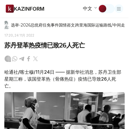
中文
KAZINFORM
热
选举-2026
总统府
任免
事件
国情咨文
跨里海国际运输路线/中间走
点:
17:20, 24 11月 2022
苏丹登革热疫情已致26人死亡
哈通社/喀士穆/11月24日 —— 据新华社消息，苏丹卫生部
星期三称，该国登革热（骨痛热症）疫情已导致26人死
亡。