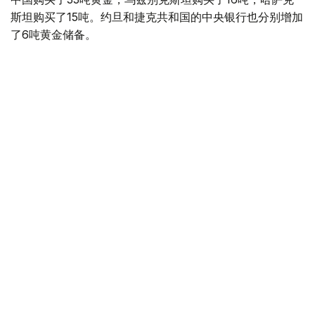
斯坦购买了15吨。约旦和捷克共和国的中央银行也分别增加
了6吨黄金储备。
全球各国央行在第二季度共购买了约289吨黄金，比2025年
同期增长了62%。去年同期，黄金购买量约为178吨。
世界黄金协会称，黄金需求的增长受到地缘政治不确定性、
本季度贵金属价格下跌，以及各国寻求国际储备多元化等因
素的影响。
根据该协会进行的一项调查，89%的央行行长预计未来一
年全球黄金储备量将会增加。45%的受访者表示，他们的
国家计划增加黄金储备。
黄金储备
哈萨克斯坦
经济
央行
金融
木合塔尔 哈力木拉
编译