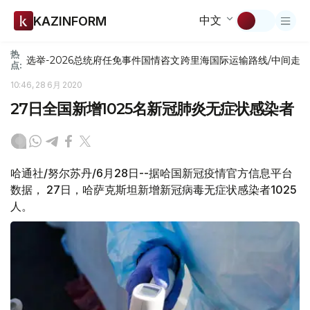
中文
KAZINFORM
热
选举-2026
总统府
任免
事件
国情咨文
跨里海国际运输路线/中间走
点:
10:46, 28 6月 2020
27日全国新增1025名新冠肺炎无症状感染者
哈通社/努尔苏丹/6月28日--据哈国新冠疫情官方信息平台
数据， 27日，哈萨克斯坦新增新冠病毒无症状感染者1025
人。