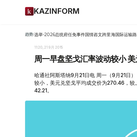
KAZINFORM
选举-2026
总统府
任免
事件
国情咨文
跨里海国际运输路
趋势:
11:20, 21 9月 2015
周一早盘坚戈汇率波动较小 美元
哈通社阿斯塔纳9月21日电 周一（9月21
较小，美元兑坚戈平均成交价为270.46，
42.21。