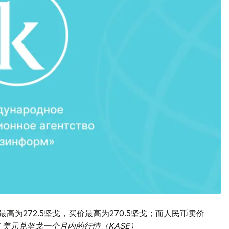
最高为272.5坚戈，买价最高为270.5坚戈；而人民币卖价
ZT 美元兑坚戈一个月内的行情（KASE）