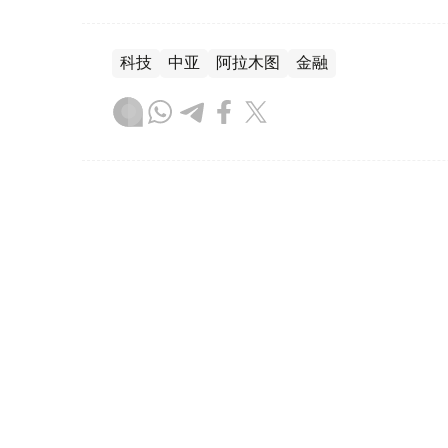
科技
中亚
阿拉木图
金融
达娜 努尔巴克提
编译
20:52, 06 8月 2026
惠誉评级授予MyCar Fina
（
哈萨克国际通讯社讯
）国际评级机构惠誉已授
“B”，以及国内长期信用评级“BB(kaz)”。