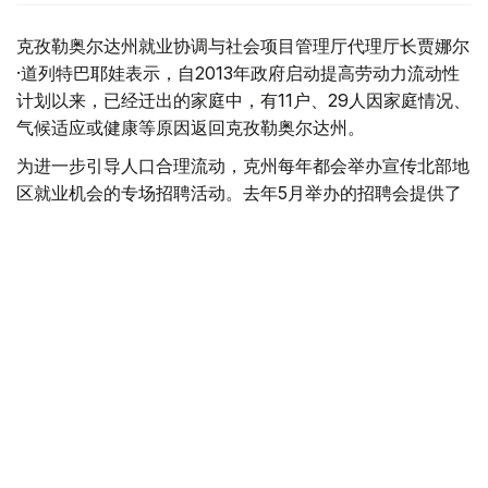
克孜勒奥尔达州就业协调与社会项目管理厅代理厅长贾娜尔
·道列特巴耶娃表示，自2013年政府启动提高劳动力流动性
计划以来，已经迁出的家庭中，有11户、29人因家庭情况、
气候适应或健康等原因返回克孜勒奥尔达州。
为进一步引导人口合理流动，克州每年都会举办宣传北部地
区就业机会的专场招聘活动。去年5月举办的招聘会提供了
8000多个就业岗位，今年岗位数量进一步增加，已超过
9000个。
“我们已经分别与北哈萨克斯坦州、东哈萨克斯坦州
以及卡拉干达州签署了双边合作备忘录。”道列特巴
耶娃补充说，“招聘活动期间，200多名居民通过积
极就业措施获得支持，或成功落实稳定就业岗位。此
外，约80名城镇居民详细了解了北部地区用人单位
提供的岗位信息，并表示有意迁往当地发展。”
据了解，为帮助迁居居民顺利安置，国家推出了一系列配套
支持政策，包括发放搬迁补助、提供住房租赁和公用事业费