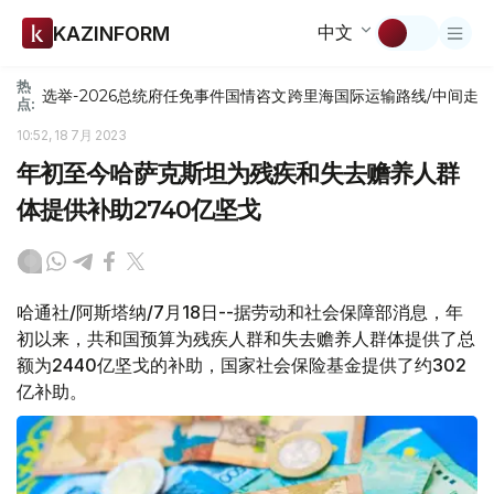
中文
KAZINFORM
热
选举-2026
总统府
任免
事件
国情咨文
跨里海国际运输路线/中间走
点:
10:52, 18 7月 2023
年初至今哈萨克斯坦为残疾和失去赡养人群
体提供补助2740亿坚戈
哈通社/阿斯塔纳/7月18日--据劳动和社会保障部消息，年
初以来，共和国预算为残疾人群和失去赡养人群体提供了总
额为2440亿坚戈的补助，国家社会保险基金提供了约302
亿补助。