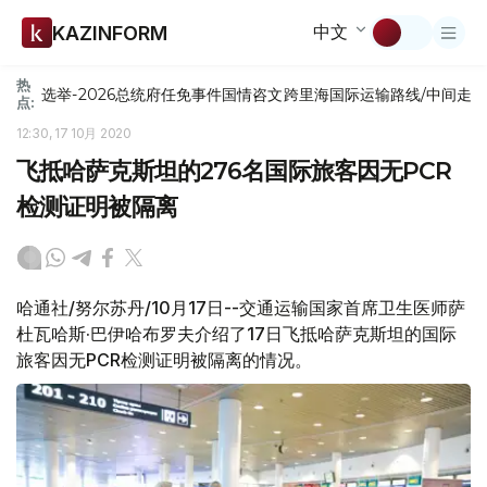
中文
KAZINFORM
热
选举-2026
总统府
任免
事件
国情咨文
跨里海国际运输路线/中间走
点:
12:30, 17 10月 2020
飞抵哈萨克斯坦的276名国际旅客因无PCR
检测证明被隔离
哈通社/努尔苏丹/10月17日--交通运输国家首席卫生医师萨
杜瓦哈斯·巴伊哈布罗夫介绍了17日飞抵哈萨克斯坦的国际
旅客因无PCR检测证明被隔离的情况。