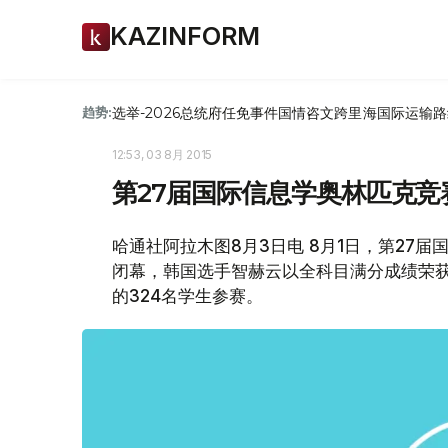
KAZINFORM
选举-2026
总统府
任免
事件
国情咨文
跨里海国际运输路
趋势:
12:53, 03 8月 2015
第27届国际信息学奥林匹克
哈通社阿拉木图8月3日电 8月1日，第27届国
闭幕，韩国选手智赫云以全科目满分成绩荣获
的324名学生参赛。