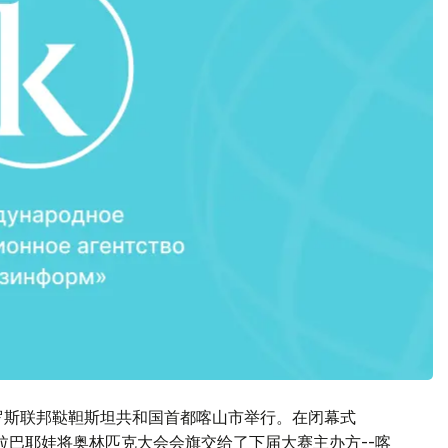
俄罗斯联邦鞑靼斯坦共和国首都喀山市举行。在闭幕式
拉巴耶娃将奥林匹克大会会旗交给了下届大赛主办方--喀