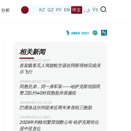
KZ
QZ
РУ
EN
中文
ق ز
ЎЗ
分析
相关新闻
2026年8月6日 13:11
首架载客无人驾驶航空器在阿斯塔纳完成演
示飞行
2026年8月6日 10:11
同胞兄弟，同一身军装——哈萨克斯坦国民
警卫队约40对双胞胎并肩服役
2026年8月5日 22:24
巴甫洛达尔州迎来近两年来首组三胞胎
2026年8月5日 18:51
2026年列格坦繁荣指数公布 哈萨克斯坦位
居中亚首位