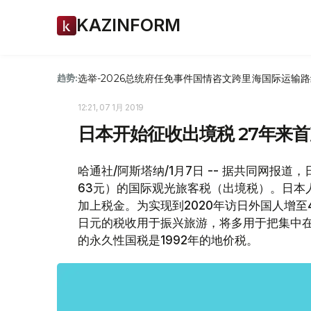
KAZINFORM
选举-2026
总统府
任免
事件
国情咨文
跨里海国际运输路
趋势:
12:21, 07 1月 2019
日本开始征收出境税 27年来
哈通社/阿斯塔纳/1月7日 -- 据共同网报
63元）的国际观光旅客税（出境税）。日本
加上税金。为实现到2020年访日外国人增至4
日元的税收用于振兴旅游，将多用于把集中
的永久性国税是1992年的地价税。