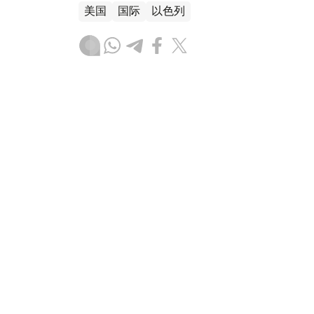
美国
国际
以色列
木合塔尔 哈力木拉
编译
14:42, 05 8月 2026
俄罗斯扩大外国人可被驱逐出
（哈萨克国际通讯社讯）俄罗斯总统弗拉基米
政驱逐出境规定。根据新法，可导致外国公民
加至45项。