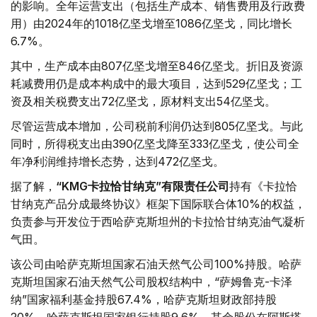
的影响。全年运营支出（包括生产成本、销售费用及行政费
用）由2024年的1018亿坚戈增至1086亿坚戈，同比增长
6.7%。
其中，生产成本由807亿坚戈增至846亿坚戈。折旧及资源
耗减费用仍是成本构成中的最大项目，达到529亿坚戈；工
资及相关税费支出72亿坚戈，原材料支出54亿坚戈。
尽管运营成本增加，公司税前利润仍达到805亿坚戈。与此
同时，所得税支出由390亿坚戈降至333亿坚戈，使公司全
年净利润维持增长态势，达到472亿坚戈。
据了解，
“KMG卡拉恰甘纳克”有限责任公司
持有《卡拉恰
甘纳克产品分成最终协议》框架下国际联合体10%的权益，
负责参与开发位于西哈萨克斯坦州的卡拉恰甘纳克油气凝析
气田。
该公司由哈萨克斯坦国家石油天然气公司100%持股。哈萨
克斯坦国家石油天然气公司股权结构中，“萨姆鲁克-卡泽
纳”国家福利基金持股67.4%，哈萨克斯坦财政部持股