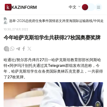
中文
KAZINFORM
热
选举-2026
总统府
任免
事件
国情咨文
跨里海国际运输路线/中间走
点:
10:30, 27 8月 2022
今年哈萨克斯坦学生共获得27枚国奥赛奖牌
哈通社/努尔苏丹/8月27日--哈萨克斯坦教育部部长阿斯哈
特•阿伊玛汗别托夫通过其Telegram群组发布消息称，今
年，哈萨克斯坦学生在各类国际奥林匹克竞赛上，一共获得
了27枚奖牌。