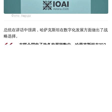
Фото: Ақорда
总统在讲话中强调，哈萨克斯坦在数字化发展方面做出了战
略选择。
- 在联合国电子政务发展指数中，哈萨克斯坦在193
个国家中排名第24位。我国在引进新技术方面处于
中亚领先地位。我们正在构建一个统一的创新生态系
统。在这里，人工智能正日益渗透到公共生活的各个
领域，成为管理国家、经济和商业的重要机制。我在
去年的国情咨文中明确提出，要在未来三年内将哈萨
克斯坦转型为一个全面数字化的国家。宣布2026年
为“数字化和人工智能年”也是朝着这一战略方向迈出
的重要一步。此外，以创新为驱动的国家发展方向已
在7月1日生效的《哈萨克斯坦新宪法》中得到清晰
阐述。这仅仅是整个进程的开始。-他说。