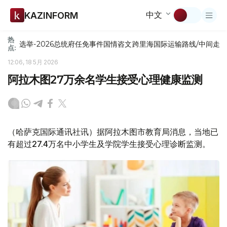
中文
KAZINFORM
热
选举-2026
总统府
任免
事件
国情咨文
跨里海国际运输路线/中间走
点:
12:06, 18 5月 2026
阿拉木图27万余名学生接受心理健康监测
（哈萨克国际通讯社讯）据阿拉木图市教育局消息，当地已
有超过27.4万名中小学生及学院学生接受心理诊断监测。