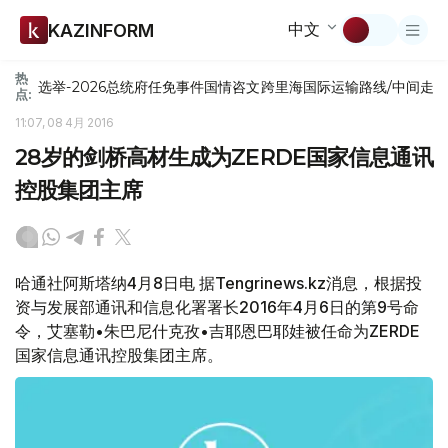
中文
KAZINFORM
热
选举-2026
总统府
任免
事件
国情咨文
跨里海国际运输路线/中间走
点:
11:07, 08 4月 2016
28岁的剑桥高材生成为ZERDE国家信息通讯
控股集团主席
哈通社阿斯塔纳4月8日电 据Tengrinews.kz消息，根据投
资与发展部通讯和信息化署署长2016年4月6日的第9号命
令，艾塞勒•朱巴尼什克孜•吉耶恩巴耶娃被任命为ZERDE
国家信息通讯控股集团主席。