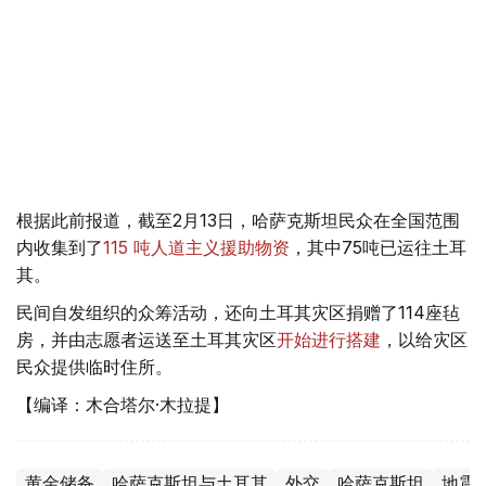
根据此前报道，截至2月13日，哈萨克斯坦民众在全国范围
内收集到了
115 吨人道主义援助物资
，其中75吨已运往土耳
其。
民间自发组织的众筹活动，还向土耳其灾区捐赠了114座毡
房，并由志愿者运送至土耳其灾区
开始进行搭建
，以给灾区
民众提供临时住所。
【编译：木合塔尔·木拉提】
黄金储备
哈萨克斯坦与土耳其
外交
哈萨克斯坦
地震