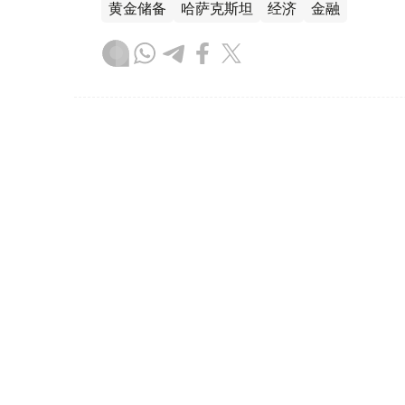
黄金储备
哈萨克斯坦
经济
金融
木合塔尔 哈力木拉
编译
08:31, 31 7月 2026
哈萨克斯坦是全球五大黄金购
（哈萨克国际通讯社讯）根据世界黄金协会（Worl
坦成为2026年第二季度全球央行黄金购买