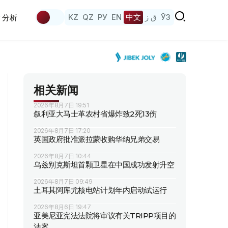
KZ
QZ
РУ
EN
中文
ق ز
ЎЗ
分析
相关新闻
2026年8月7日 19:51
叙利亚大马士革农村省爆炸致2死13伤
2026年8月7日 17:20
英国政府批准派拉蒙收购华纳兄弟交易
2026年8月7日 10:44
乌兹别克斯坦首颗卫星在中国成功发射升空
2026年8月7日 09:49
土耳其阿库尤核电站计划年内启动试运行
2026年8月6日 19:47
亚美尼亚宪法法院将审议有关TRIPP项目的
法案