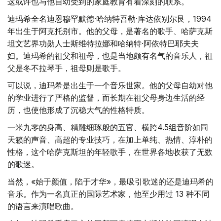
这或许也与他自幼受到的家庭教育有着深刻的联系。
迪玛希全名迪恩穆罕默德·哈纳特吾勒·库达依别尔艮，1994
年出生于阿克托别市。他的父母，是著名的歌手、哈萨克斯
坦文艺界功勋人士斯维特拉娜和哈纳特·阿依特巴耶夫夫
妇。迪玛希的祖父和祖母，也是当地颇有名气的音乐人，祖
父是冬不拉琴手，祖母则是歌手。
可以说，迪玛希是出生于一个音乐世家。他的父母自幼对他
的学业进行了严格的监督，而长期在祖父母身边生活的经
历，也使他形成了沉稳大气的性格特质。
一米九零的身高、精雕细琢般的五官、横跨4.5组音阶如同
天籁的声音、高超的专业技巧，在加上单纯、热情、淳朴的
性格，这个哈萨克斯坦的年轻歌手，在世界各地收获了无数
的歌迷。
当然，«始于颜值，陷于才华»，最吸引歌迷的还是迪玛希的
音乐。作为一名真正的国际艺术家，他至少用过 13 种不同
的语言来演唱歌曲。