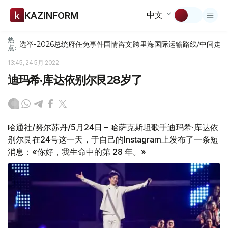
中文
KAZINFORM
热
选举-2026
总统府
任免
事件
国情咨文
跨里海国际运输路线/中间走
点:
13:45, 24 5月 2022
迪玛希·库达依别尔艮28岁了
哈通社/努尔苏丹/5月24日 – 哈萨克斯坦歌手迪玛希·库达依
别尔艮在24号这一天，于自己的Instagram上发布了一条短
消息：«你好，我生命中的第 28 年。»