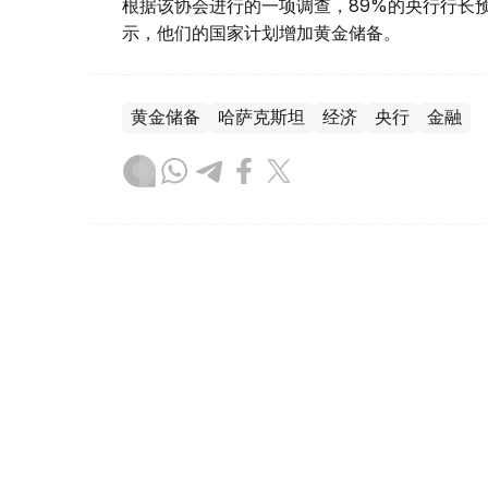
根据该协会进行的一项调查，89%的央行行长
示，他们的国家计划增加黄金储备。
黄金储备
哈萨克斯坦
经济
央行
金融
木合塔尔 哈力木拉
编译
12:31, 30 7月 2026
黄金价格一周小幅回落 国内金价