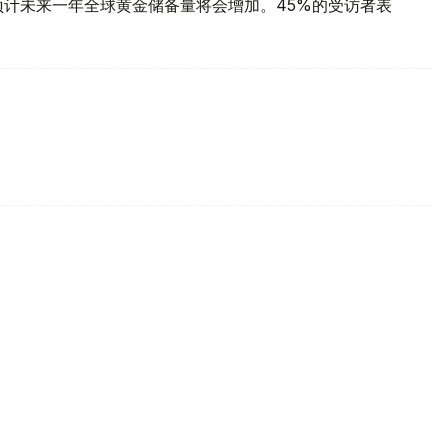
预计未来一年全球黄金储备量将会增加。45%的受访者表
每克报61889坚戈