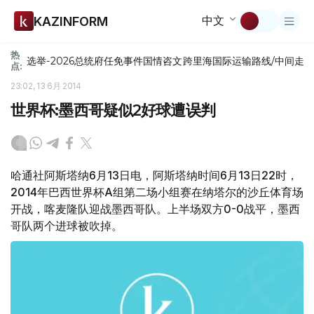
中文
KAZINFORM
热
选举-2026
总统府
任免
事件
国情咨文
跨里海国际运输路线/中间走
点:
23:02, 13 6月 2014
世界杯:墨西哥疑似2好球遭误判
哈通社阿斯塔纳6月13日电，阿斯塔纳时间6月13日22时，
2014年巴西世界杯A组第二场小组赛在纳塔尔的沙丘体育场
开战，喀麦隆队迎战墨西哥队。上半场双方0-0战平，墨西
哥队两个进球被吹掉。