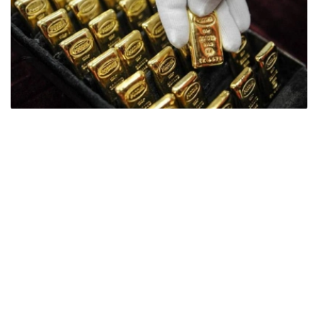
Фото: ӨзА
季度报告显示，哈萨克斯坦国家银行黄金储备增加了15吨。
波兰是2026年第二季度最大的黄金买家。该国在2026年第
二季度增加了51吨黄金储备。
中国购买了33吨黄金，乌兹别克斯坦购买了16吨，哈萨克
斯坦购买了15吨。约旦和捷克共和国的中央银行也分别增加
了6吨黄金储备。
全球各国央行在第二季度共购买了约289吨黄金，比2025年
同期增长了62%。去年同期，黄金购买量约为178吨。