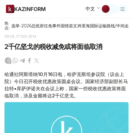
中文
KAZINFORM
热
选举-2026
总统府
任免
事件
国情咨文
跨里海国际运输路线/中间走
点:
09:29, 17 10月 2014
2千亿坚戈的税收减免或将面临取消
哈通社阿斯塔纳10月16日电，哈萨克斯坦参议院（议会上
院）今日召开税收优惠政策圆桌会议。国家经济部副部长马
拉特•库萨伊诺夫在会议上称，国家一些税收优惠政策将面
临取消，涉及金额将达2千亿坚戈。