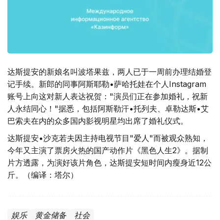
达斯提安的新娘名叫波塔果兹，两人已于一周前办理结婚登
记手续。新郎的同事阿斯耶勒•萨哈托娃在个人Instagram
账号上向这对新人表达祝贺："演员们正在参加婚礼，祝新
人永结同心！"据悉，包括阿斯勒汗•托列夫、卓勒达斯•艾
巴索夫在内的众多国内影视明星均出席了婚礼仪式。
达斯提安•沙克若夫因主持电视节目"爱人"而被观众熟知，
今年又主演了票房火热的国产动作片《黑色人生2》。据制
片方透露，为演好该片角色，达斯提安短时间内瘦身近12公
斤。（编译：塔尔）
娱乐
黄金储备
社会