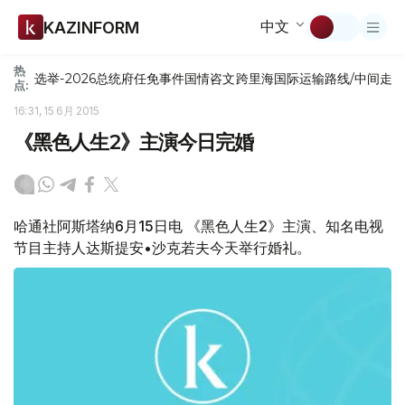
中文
KAZINFORM
热
选举-2026
总统府
任免
事件
国情咨文
跨里海国际运输路线/中间走
点:
16:31, 15 6月 2015
《黑色人生2》主演今日完婚
哈通社阿斯塔纳6月15日电 《黑色人生2》主演、知名电视
节目主持人达斯提安•沙克若夫今天举行婚礼。