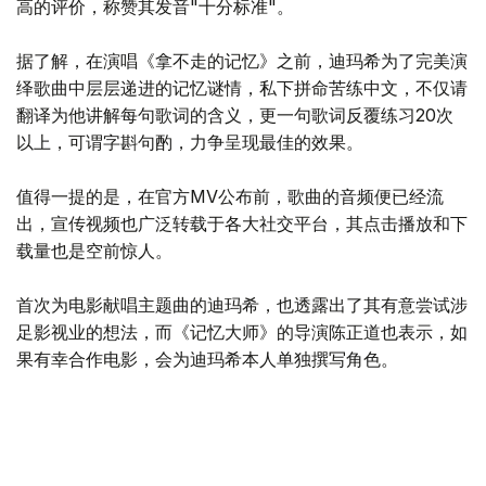
高的评价，称赞其发音"十分标准"。
据了解，在演唱《拿不走的记忆》之前，迪玛希为了完美演
绎歌曲中层层递进的记忆谜情，私下拼命苦练中文，不仅请
翻译为他讲解每句歌词的含义，更一句歌词反覆练习20次
以上，可谓字斟句酌，力争呈现最佳的效果。
值得一提的是，在官方MV公布前，歌曲的音频便已经流
出，宣传视频也广泛转载于各大社交平台，其点击播放和下
载量也是空前惊人。
首次为电影献唱主题曲的迪玛希，也透露出了其有意尝试涉
足影视业的想法，而《记忆大师》的导演陈正道也表示，如
果有幸合作电影，会为迪玛希本人单独撰写角色。