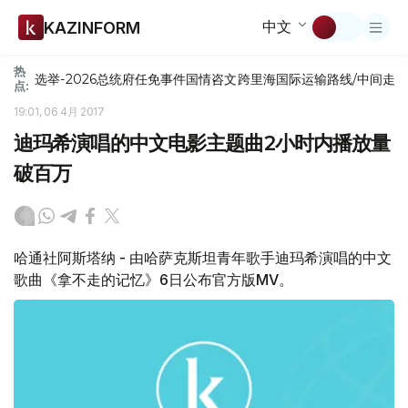
中文
KAZINFORM
热
选举-2026
总统府
任免
事件
国情咨文
跨里海国际运输路线/中间走
点:
19:01, 06 4月 2017
迪玛希演唱的中文电影主题曲2小时内播放量
破百万
哈通社阿斯塔纳 - 由哈萨克斯坦青年歌手迪玛希演唱的中文
歌曲《拿不走的记忆》6日公布官方版MV。