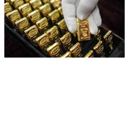
Фото: ӨзА
季度报告显示，哈萨克斯坦国家银行黄金储备增加了15吨。
波兰是2026年第二季度最大的黄金买家。该国在2026年第
二季度增加了51吨黄金储备。
中国购买了33吨黄金，乌兹别克斯坦购买了16吨，哈萨克
斯坦购买了15吨。约旦和捷克共和国的中央银行也分别增加
了6吨黄金储备。
全球各国央行在第二季度共购买了约289吨黄金，比2025年