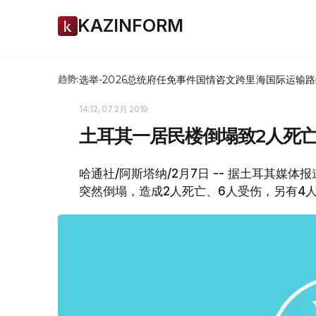
KAZINFORM
选举-2026
总统府
任免
事件
国情咨文
跨里海国际运输路
趋势:
14:12, 07 2月 2019
土耳其一居民楼倒塌致2人死
哈通社/阿斯塔纳/2月7日 -- 据土耳其媒
突然倒塌，造成2人死亡、6人受伤，另有4