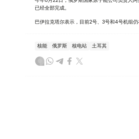
已经全部完成。
巴伊拉克塔尔表示，目前2号、3号和4号机组仍
核能
俄罗斯
核电站
土耳其
木合塔尔 木拉提
编译
07:51, 31 7月 2026
阿拉木图开通直飞土耳其伊兹