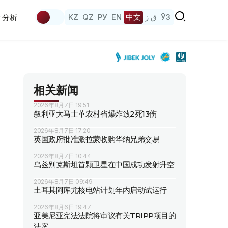
KZ
QZ
РУ
EN
中文
ق ز
ЎЗ
分析
相关新闻
2026年8月7日 19:51
叙利亚大马士革农村省爆炸致2死13伤
2026年8月7日 17:20
英国政府批准派拉蒙收购华纳兄弟交易
2026年8月7日 10:44
乌兹别克斯坦首颗卫星在中国成功发射升空
2026年8月7日 09:49
土耳其阿库尤核电站计划年内启动试运行
2026年8月6日 19:47
亚美尼亚宪法法院将审议有关TRIPP项目的
法案