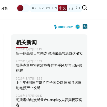
KZ
QZ
РУ
EN
中文
ق ز
ЎЗ
分析
相关新闻
2026年8月7日 15:13
新一轮高温天气来袭 多地最高气温或达41℃
2026年8月7日 13:13
哈萨克斯坦将首次举办世界手风琴与巴扬锦
标赛
2026年8月7日 12:32
上半年6部国产影片在全国公映 国家持续推
动电影产业发展
2026年8月7日 09:12
阿斯塔纳动漫展业余Cosplay大赛揭晓获奖
者