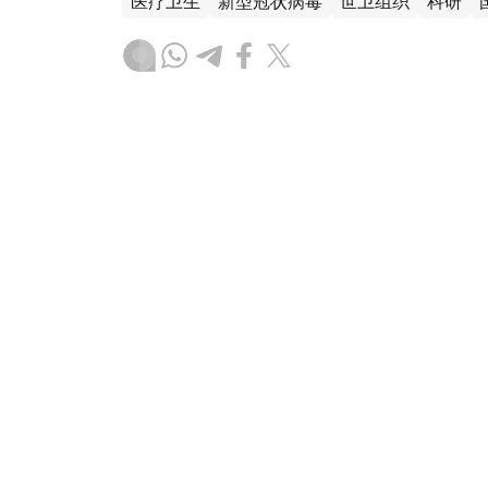
医疗卫生
新型冠状病毒
世卫组织
科研
木合塔尔 哈力木拉
编译
19:54, 22 12月 2025
世卫组织：欧洲区域超过半数
情
（
哈萨克国际通讯社讯
）据联合国新闻处消
卷欧洲，一种新近成为主流的病毒株已令多
年冬季采取简便防护措施，以保障自身与他