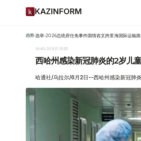
KAZINFORM
选举-2026
总统府
任免
事件
国情咨文
跨里海国际运输路
趋势:
14:40, 02 6月 2020
西哈州感染新冠肺炎的2岁儿
哈通社/乌拉尔/6月2日--西哈州感染新冠肺