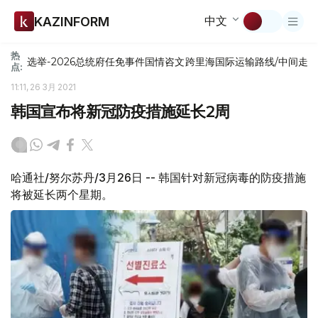
中文
KAZINFORM
热
选举-2026
总统府
任免
事件
国情咨文
跨里海国际运输路线/中间走
点:
11:11, 26 3月 2021
韩国宣布将新冠防疫措施延长2周
哈通社/努尔苏丹/3月26日 -- 韩国针对新冠病毒的防疫措施
将被延长两个星期。