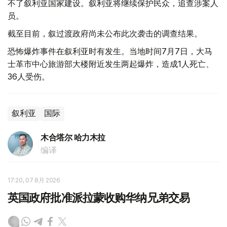
不了叙利亚国家建设。叙利亚将继续保护民众，追查涉案人
员。
截至目前，叙过渡政府尚未公布此次袭击的调查结果。
恐怖爆炸事件在叙利亚时有发生。当地时间7月7日，大马
士革市中心旅游部大楼附近发生两起爆炸，造成1人死亡、
36人受伤。
叙利亚
国际
木合塔尔 哈力木拉
编译
17:20, 07 8月 2026
英国政府批准派拉蒙收购华纳兄弟交易