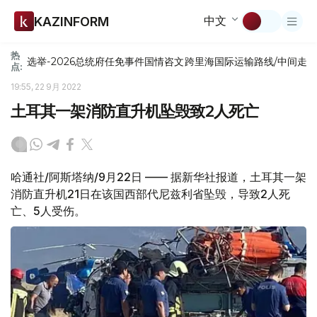
中文
KAZINFORM
热
选举-2026
总统府
任免
事件
国情咨文
跨里海国际运输路线/中间走
点:
19:55, 22 9月 2022
土耳其一架消防直升机坠毁致2人死亡
哈通社/阿斯塔纳/9月22日 —— 据新华社报道，土耳其一架
消防直升机21日在该国西部代尼兹利省坠毁，导致2人死
亡、5人受伤。