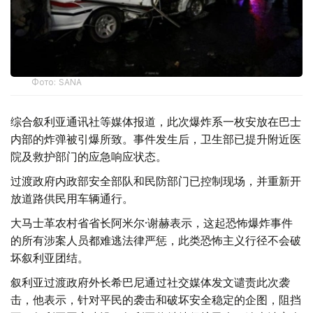
Фото: SANA
综合叙利亚通讯社等媒体报道，此次爆炸系一枚安放在巴士
内部的炸弹被引爆所致。事件发生后，卫生部已提升附近医
院及救护部门的应急响应状态。
过渡政府内政部安全部队和民防部门已控制现场，并重新开
放道路供民用车辆通行。
大马士革农村省省长阿米尔·谢赫表示，这起恐怖爆炸事件
的所有涉案人员都难逃法律严惩，此类恐怖主义行径不会破
坏叙利亚团结。
叙利亚过渡政府外长希巴尼通过社交媒体发文谴责此次袭
击，他表示，针对平民的袭击和破坏安全稳定的企图，阻挡