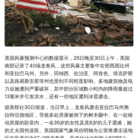
美国风暴预测中心的数据显示，29日晚至30日上午，美国
南部记录了40场龙卷风，这些风暴主要集中在密西西比州
和亚拉巴马州。另外，田纳西、佐治亚、阿肯色、得克萨斯
以及路易斯安那等州也受到不同程度影响。多地建筑物及电
力设施遭到严重破坏，其中部分区域数小时内的降雨量超过
13厘米并引发洪水，还有一些地区遭到冰雹袭击。
据美联社30日报道，当日早上，龙卷风袭击亚拉巴马州弗
拉特伍德地区，导致多处房屋被倒下的树木砸中。在一处移
动房屋的卧室内，一名39岁的女性及其8岁的儿子遇难，她
的丈夫因伤送医。美国国家气象局伯明翰办公室将袭击该地