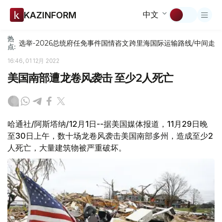
中文
KAZINFORM
热
选举-2026
总统府
任免
事件
国情咨文
跨里海国际运输路线/中间走
点:
16:46, 01 12月 2022
美国南部遭龙卷风袭击 至少2人死亡
哈通社/阿斯塔纳/12月1日--据美国媒体报道，11月29日晚
至30日上午，数十场龙卷风袭击美国南部多州，造成至少2
人死亡，大量建筑物被严重破坏。