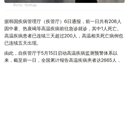
Фото: Yonhap
据韩国疾病管理厅（疾管厅）6日通报，前一日共有208人
因中暑、热衰竭等高温疾病前往急诊就诊，其中1人死亡。
高温疾病患者已连续三天超过200人，高温相关死亡病例也
已连续五天出现。
由此，自疾管厅于5月15日启动高温疾病监测预警体系以
来，截至前一日，全国累计报告高温疾病患者达2665人，
死亡病例增至23例。
今年来报告的高温疾病患者总人数低于去年同期（3330
人）水平，但本月5日报告的单日高温疾病患者人数则为去
年同期（62人）的3.4倍，累计高温相关死亡病例已超过去
年（21例）水平。
韩国
国际
天气