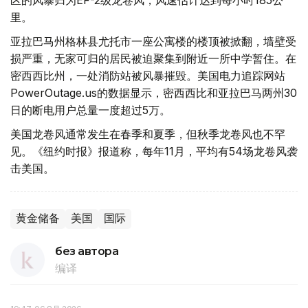
区的风暴归为EF-2级龙卷风，风速估计达到每小时185公
里。
亚拉巴马州格林县尤托市一座公寓楼的楼顶被掀翻，墙壁受
损严重，无家可归的居民被迫聚集到附近一所中学暂住。在
密西西比州，一处消防站被风暴摧毁。美国电力追踪网站
PowerOutage.us的数据显示，密西西比和亚拉巴马两州30
日的断电用户总量一度超过5万。
美国龙卷风通常发生在春季和夏季，但秋季龙卷风也不罕
见。《纽约时报》报道称，每年11月，平均有54场龙卷风袭
击美国。
黄金储备
美国
国际
без автора
编译