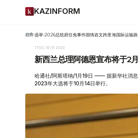
KAZINFORM
选举-2026
总统府
任免
事件
国情咨文
跨里海国际运输路
趋势:
17:50, 19 1月 2023
新西兰总理阿德恩宣布将于2
哈通社/阿斯塔纳/1月19日 —— 据新华社
2023年大选将于10月14日举行。