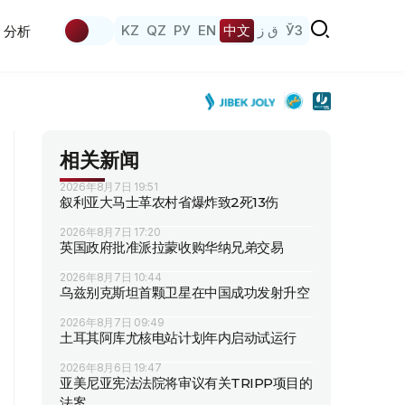
KZ
QZ
РУ
EN
中文
ق ز
ЎЗ
分析
相关新闻
2026年8月7日 19:51
叙利亚大马士革农村省爆炸致2死13伤
2026年8月7日 17:20
英国政府批准派拉蒙收购华纳兄弟交易
2026年8月7日 10:44
乌兹别克斯坦首颗卫星在中国成功发射升空
2026年8月7日 09:49
土耳其阿库尤核电站计划年内启动试运行
2026年8月6日 19:47
亚美尼亚宪法法院将审议有关TRIPP项目的
法案