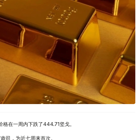
价格在一周内下跌了444.71坚戈。
元/盎司，为近七周来首次。