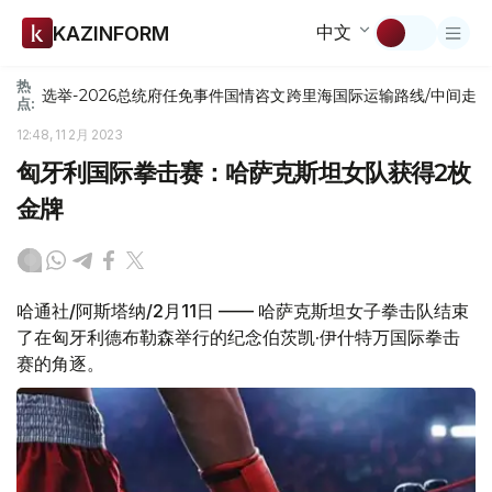
中文
KAZINFORM
热
选举-2026
总统府
任免
事件
国情咨文
跨里海国际运输路线/中间走
点:
12:48, 11 2月 2023
匈牙利国际拳击赛：哈萨克斯坦女队获得2枚
金牌
哈通社/阿斯塔纳/2月11日 —— 哈萨克斯坦女子拳击队结束
了在匈牙利德布勒森举行的纪念伯茨凯·伊什特万国际拳击
赛的角逐。