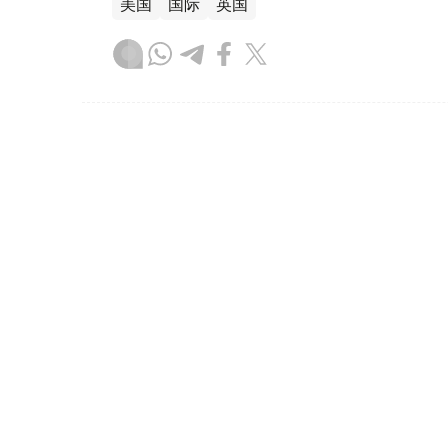
美国
国际
英国
木合塔尔 哈力木拉
编译
10:44, 07 8月 2026
乌兹别克斯坦首颗卫星在中国
（哈萨克国际通讯社讯） 乌兹别克斯坦首颗卫星“
进入预定轨道。