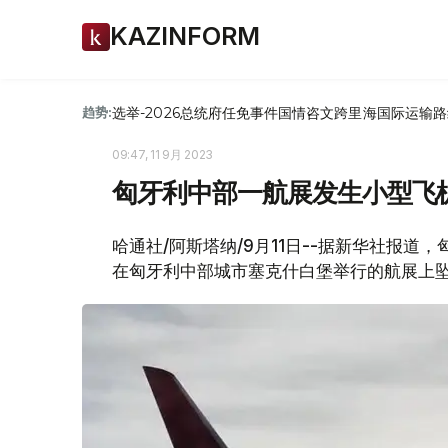
KAZINFORM
选举-2026
总统府
任免
事件
国情咨文
跨里海国际运输路
趋势:
09:47, 11 9月 2023
匈牙利中部一航展发生小型飞
哈通社/阿斯塔纳/9月11日--据新华社报
在匈牙利中部城市塞克什白堡举行的航展上坠