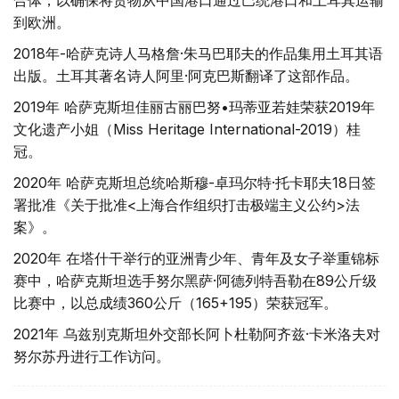
合体，以确保将货物从中国港口通过巴统港口和土耳其运输
到欧洲。
2018年-哈萨克诗人马格詹·朱马巴耶夫的作品集用土耳其语
出版。土耳其著名诗人阿里·阿克巴斯翻译了这部作品。
2019年 哈萨克斯坦佳丽古丽巴努•玛蒂亚若娃荣获2019年
文化遗产小姐（Miss Heritage International-2019）桂
冠。
2020年 哈萨克斯坦总统哈斯穆-卓玛尔特·托卡耶夫18日签
署批准《关于批准<上海合作组织打击极端主义公约>法
案》。
2020年 在塔什干举行的亚洲青少年、青年及女子举重锦标
赛中，哈萨克斯坦选手努尔黑萨·阿德列特吾勒在89公斤级
比赛中，以总成绩360公斤（165+195）荣获冠军。
2021年 乌兹别克斯坦外交部长阿卜杜勒阿齐兹·卡米洛夫对
努尔苏丹进行工作访问。