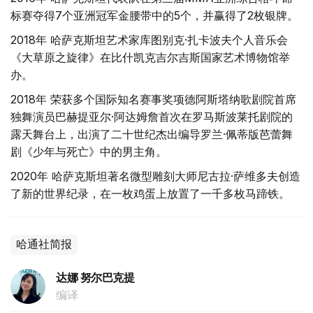
标赛夺得7个亚洲冠军金腰带中的5个，并赢得了2枚银牌。
2018年 哈萨克斯坦艺术家库图别克·扎卡波夫个人音乐会
《大草原之旋律》在比什凯克吉尔吉斯国家艺术博物馆举
办。
2018年 荣获多个国际知名赛事奖项德阿斯塔纳歌剧院首席
独舞演员巴赫提亚尔·阿达姆詹首次在罗马斯波莱托剧院的
露天舞台上，出演了二十世纪杰出编导罗兰·佩蒂版芭蕾舞
剧《少年与死亡》中的男主角。
2020年 哈萨克斯坦著名微型雕刻大师尼古拉·萨维多夫创造
了新的世界纪录，在一枚鸡蛋上放置了一千多枚马蹄铁。
哈通社简报
达娜 努尔巴克提
编译