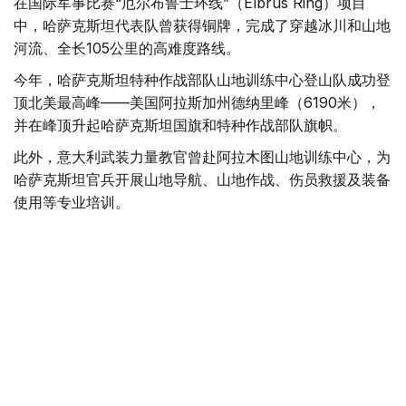
在国际军事比赛“厄尔布鲁士环线”（Elbrus Ring）项目
中，哈萨克斯坦代表队曾获得铜牌，完成了穿越冰川和山地
河流、全长105公里的高难度路线。
今年，哈萨克斯坦特种作战部队山地训练中心登山队成功登
顶北美最高峰——美国阿拉斯加州德纳里峰（6190米），
并在峰顶升起哈萨克斯坦国旗和特种作战部队旗帜。
此外，意大利武装力量教官曾赴阿拉木图山地训练中心，为
哈萨克斯坦官兵开展山地导航、山地作战、伤员救援及装备
使用等专业培训。