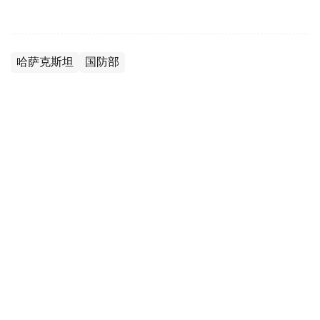
哈萨克斯坦
国防部
达娜 努尔巴克提
编译
12:35, 08 8月 2026
2036年前构建生物技术创新体系 哈萨克斯坦
发布发展战略草案
（哈萨克国际通讯社讯）哈萨克斯坦计划到2036年建立覆
盖科研创新、成果转化、产业应用全过程的生物技术发展体
系，推动科研成果加快走向产业化和实际应用。