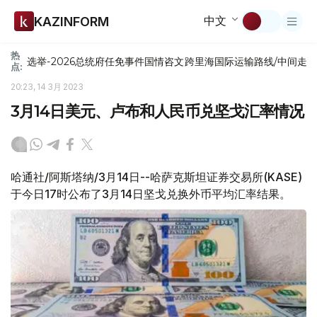
中文
KAZINFORM
热
选举-2026
总统府
任免
事件
国情咨文
跨里海国际运输路线/中间走
点:
20:23, 14 3月 2023
3月14日美元、卢布和人民币兑坚戈汇率情况
哈通社/阿斯塔纳/3月14日--哈萨克斯坦证券交易所(KASE)
于今日17时公布了3月14日坚戈兑换外币平均汇率结果。